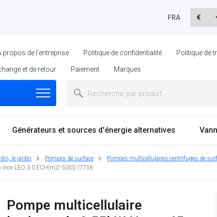
FRA
À propos de l'entreprise
Politique de confidentialité
Politique de 
échange et de retour
Paiement
Marques
Générateurs et sources d'énergie alternatives
Vann
in, le jardin
Pompes de surface
Pompes multicellulaires centrifuges de sur
n inox LEO 3.0 ECH(m)2-50(S) (7756
Pompe multicellulaire