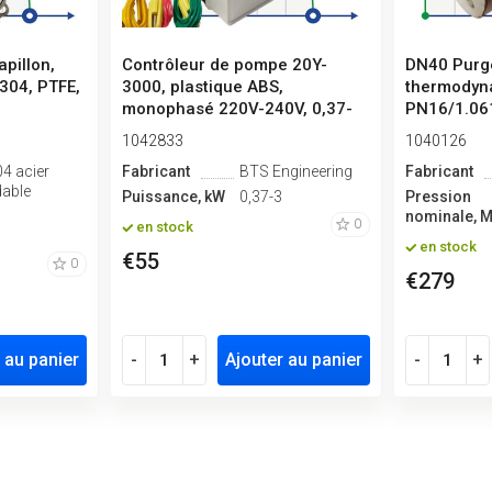
pillon,
Contrôleur de pompe 20Y-
DN40 Purg
 304, PTFE,
3000, plastique ABS,
thermodyn
.
monophasé 220V-240V, 0,37-
PN16/1.06
3kW
1042833
1040126
04 acier
Fabricant
BTS Engineering
Fabricant
dable
Puissance, kW
0,37-3
Pression
nominale, 
0
en stock
en stock
€55
0
€279
 au panier
-
+
Ajouter au panier
-
+