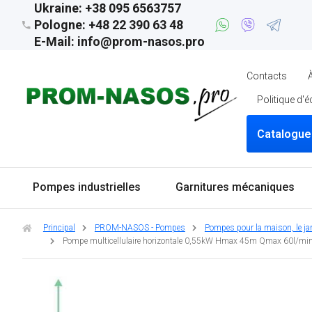
Ukraine: +38 095 6563757
Pologne: +48 22 390 63 48
E-Mail: info@prom-nasos.pro
Contacts
Politique d'
Catalogue
Pompes industrielles
Garnitures mécaniques
Principal
PROM-NASOS - Pompes
Pompes pour la maison, le jard
Pompe multicellulaire horizontale 0,55kW Hmax 45m Qmax 60l/mi