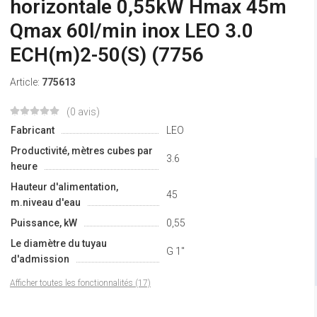
horizontale 0,55kW Hmax 45m
Qmax 60l/min inox LEO 3.0
ECH(m)2-50(S) (7756
Article:
775613
(0 avis)
Fabricant
LEO
Productivité, mètres cubes par
3.6
heure
Hauteur d'alimentation,
45
m.niveau d'eau
Puissance, kW
0,55
Le diamètre du tuyau
G 1"
d'admission
Afficher toutes les fonctionnalités (17)