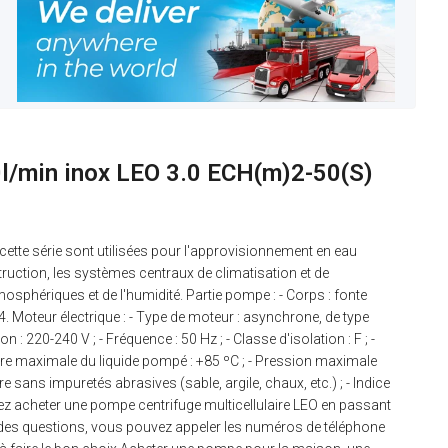
l/min inox LEO 3.0 ECH(m)2-50(S)
te série sont utilisées pour l'approvisionnement en eau
nstruction, les systèmes centraux de climatisation et de
osphériques et de l'humidité. Partie pompe : - Corps : fonte
04. Moteur électrique : - Type de moteur : asynchrone, de type
 : 220-240 V ; - Fréquence : 50 Hz ; - Classe d'isolation : F ; -
ture maximale du liquide pompé : +85 ºC ; - Pression maximale
 sans impuretés abrasives (sable, argile, chaux, etc.) ; - Indice
uvez acheter une pompe centrifuge multicellulaire LEO en passant
ez des questions, vous pouvez appeler les numéros de téléphone