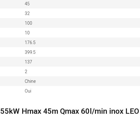
45
32
100
10
176.5
399.5
137
2
Chine
Oui
 0,55kW Hmax 45m Qmax 60l/min inox LEO