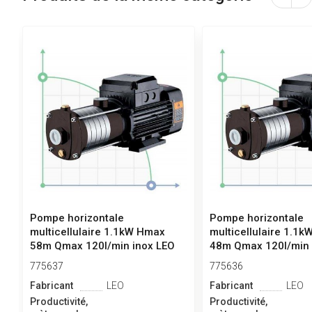
Pompe horizontale
Pompe horizontale
multicellulaire 1.1kW Hmax
multicellulaire 1.1
58m Qmax 120l/min inox LEO
48m Qmax 120l/min 
3.0 E...
3.0 E...
775637
775636
Fabricant
LEO
Fabricant
LEO
Productivité,
Productivité,