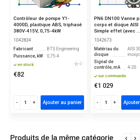
Contrôleur de pompe Y1-
PN6 DN100 Vanne pa
4000D, plastique ABS, triphasé
corps et disque AISI
380V-415V, 0,75-4kW
Simple effet (avec ..
1042834
1042673
Fabricant
BTS Engineering
Matériau du
AISI 3
disque
inoxy
Puissance, kW
0,75-4
Signal de
0
en stock
contrôle, mA
4-20
€82
sur commande
€1 029
-
+
Ajouter au panier
-
+
Ajouter
Produits de la même catégorie