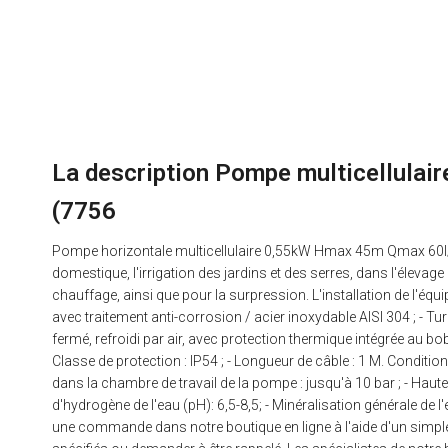
La description Pompe multicellula
(7756
Pompe horizontale multicellulaire 0,55kW Hmax 45m Qmax 60l/m
domestique, l'irrigation des jardins et des serres, dans l'élevage
chauffage, ainsi que pour la surpression. L'installation de l'éq
avec traitement anti-corrosion / acier inoxydable AISI 304 ; - Tur
fermé, refroidi par air, avec protection thermique intégrée au bobi
Classe de protection : IP54 ; - Longueur de câble : 1 M. Condit
dans la chambre de travail de la pompe : jusqu'à 10 bar ; - Haute
d'hydrogène de l'eau (рН): 6,5-8,5; - Minéralisation générale de
une commande dans notre boutique en ligne à l'aide d'un simple 