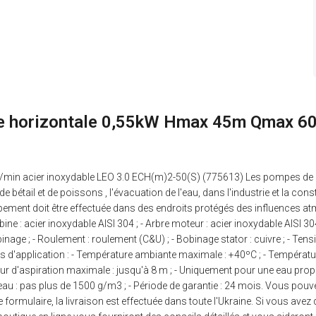
ire horizontale 0,55kW Hmax 45m Qmax 60
in acier inoxydable LEO 3.0 ECH(m)2-50(S) (775613) Les pompes de cet
 de bétail et de poissons , l'évacuation de l'eau, dans l'industrie et la co
uipement doit être effectuée dans des endroits protégés des influences atm
bine : acier inoxydable AISI 304 ; - Arbre moteur : acier inoxydable AISI 3
nage ; - Roulement : roulement (C&U) ; - Bobinage stator : cuivre ; - Tension
ions d'application : - Température ambiante maximale : +40ºС ; - Tempéra
ur d'aspiration maximale : jusqu'à 8 m ; - Uniquement pour une eau propre
 l'eau : pas plus de 1500 g/m3 ; - Période de garantie : 24 mois. Vous po
formulaire, la livraison est effectuée dans toute l'Ukraine. Si vous av