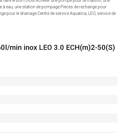
t à faire le bon choix.Acheter une pompe pour la maison, une
e à eau, une station de pompage.Pièces de rechange pour
e pour le drainage.Centre de service Aquatica, LEO, service de
60l/min inox LEO 3.0 ECH(m)2-50(S)