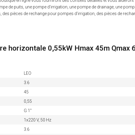
 boutique en ligne vous fourniront des conseils détaillés et vous aideron
mpe de puits, une pompe d'irrigation, une pompe de drainage, une pomp
, des pièces de rechange pour pompes d'irrigation, des pièces de rechang
aire horizontale 0,55kW Hmax 45m Qmax 
LEO
3.6
45
0,55
G 1"
1x220 V, 50 Hz
3.6