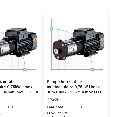
izontale
Pompe horizontale
P
laire 0,75kW Hmax
multicellulaire 0,75kW Hmax
m
0l/min inox LEO 3.0
38m Qmax 120l/min inox LEO
3
3.0 ...
E.
775635
7
LEO
Fabricant
LEO
F
,
Productivité,
P