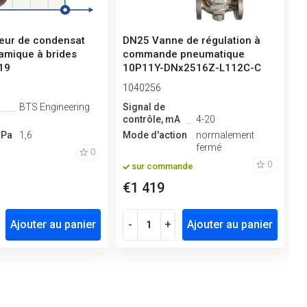
eur de condensat
DN25 Vanne de régulation à
P
amique à brides
commande pneumatique
c
19
10P11Y-DNx2516Z-L112C-C
D
(corp...
1040256
1
BTS Engineering
Signal de
M
contrôle, mA
4-20
d
MPa
1,6
Mode d'action
normalement
S
fermé
c
0
0
sur commande
€1 419
€
Ajouter au panier
-
+
Ajouter au panier