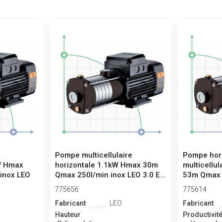
Pompe multicellulaire
Pompe hor
kW Hmax
horizontale 1.1kW Hmax 30m
multicellu
inox LEO
Qmax 250l/min inox LEO 3.0 E...
53m Qmax 6
E...
775656
775614
Fabricant
LEO
Fabricant
Hauteur
Productivité