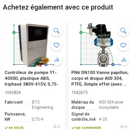
Achetez également avec ce produit
Contrôleur de pompe Y1-
PN6 DN100 Vanne papillon,
4000D, plastique ABS,
corps et disque AISI 304,
triphasé 380V-415V, 0,75-
PTFE, Simple effet (avec ...
4kW
1042834
1042673
Fabricant
BTS
Matériau du
AISI 304 acier
Engineering
disque
inoxydable
Puissance,
Signal de
kW
0,75-4
contrôle, mA
4-20
0
0
en stock
sur commande