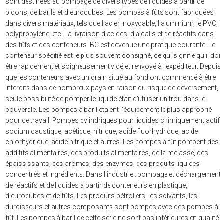
sont destinées au pompage de divers types de liquides à partir de
bidons, de barils et d'eurocubes. Les pompes à fûts sont fabriquées
dans divers matériaux, tels que l'acier inoxydable, l'aluminium, le PVC, 
polypropylène, etc. La livraison d'acides, d'alcalis et de réactifs dans
des fûts et des conteneurs IBC est devenue une pratique courante. Le
conteneur spécifié est le plus souvent consigné, ce qui signifie qu'il doi
être rapidement et soigneusement vidé et renvoyé à l'expéditeur. Depui
que les conteneurs avec un drain situé au fond ont commencé à être
interdits dans de nombreux pays en raison du risque de déversement, 
seule possibilité de pomper le liquide était d'utiliser un trou dans le
couvercle. Les pompes à baril étaient l'équipement le plus approprié
pour ce travail. Pompes cylindriques pour liquides chimiquement acti
sodium caustique, acétique, nitrique, acide fluorhydrique, acide
chlorhydrique, acide nitrique et autres. Les pompes à fût pompent des
additifs alimentaires, des produits alimentaires, de la mélasse, des
épaississants, des arômes, des enzymes, des produits liquides -
concentrés et ingrédients. Dans l'industrie : pompage et déchargemen
de réactifs et de liquides à partir de conteneurs en plastique,
d'eurocubes et de fûts. Les produits pétroliers, les solvants, les
durcisseurs et autres composants sont pompés avec des pompes à
fût. Les pompes à baril de cette série ne sont pas inférieures en qualité 