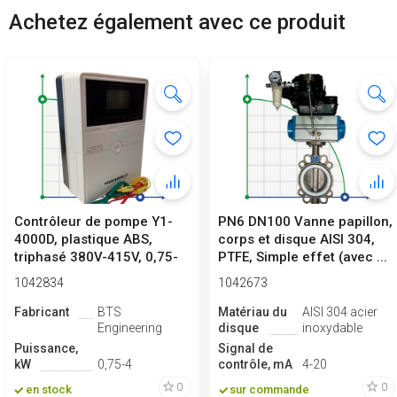
Achetez également avec ce produit
Contrôleur de pompe Y1-
PN6 DN100 Vanne papillon,
4000D, plastique ABS,
corps et disque AISI 304,
triphasé 380V-415V, 0,75-
PTFE, Simple effet (avec ...
4kW
1042834
1042673
Fabricant
BTS
Matériau du
AISI 304 acier
Engineering
disque
inoxydable
Puissance,
Signal de
kW
0,75-4
contrôle, mA
4-20
0
0
en stock
sur commande