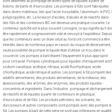
sont destinées au pompage de divers types de liquides à partir de
bidons, de barils et d'eurocubes. Les pompes à fûts sont fabriquées
dans divers matériaux, tels que l'acier inoxydable, l'aluminium, le PVC, 
polypropylène, etc. La livraison d'acides, d'alcalis et de réactifs dans
des fûts et des conteneurs IBC est devenue une pratique courante. Le
conteneur spécifié est le plus souvent consigné, ce qui signifie qu'il doi
être rapidement et soigneusement vidé et renvoyé à l'expéditeur. Depui
que les conteneurs avec un drain situé au fond ont commencé à être
interdits dans de nombreux pays en raison du risque de déversement, 
seule possibilité de pomper le liquide était d'utiliser un trou dans le
couvercle. Les pompes à baril étaient l'équipement le plus approprié
pour ce travail. Pompes cylindriques pour liquides chimiquement acti
sodium caustique, acétique, nitrique, acide fluorhydrique, acide
chlorhydrique, acide nitrique et autres. Les pompes à fût pompent des
additifs alimentaires, des produits alimentaires, de la mélasse, des
épaississants, des arômes, des enzymes, des produits liquides -
concentrés et ingrédients. Dans l'industrie : pompage et déchargemen
de réactifs et de liquides à partir de conteneurs en plastique,
d'eurocubes et de fûts. Les produits pétroliers, les solvants, les
durcisseurs et autres composants sont pompés avec des pompes à
fût. Les pompes à baril de cette série ne sont pas inférieures en qualité 