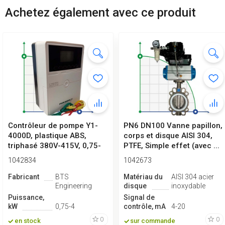
Achetez également avec ce produit
Contrôleur de pompe Y1-
PN6 DN100 Vanne papillon,
4000D, plastique ABS,
corps et disque AISI 304,
triphasé 380V-415V, 0,75-
PTFE, Simple effet (avec ...
4kW
1042834
1042673
Fabricant
BTS
Matériau du
AISI 304 acier
Engineering
disque
inoxydable
Puissance,
Signal de
kW
0,75-4
contrôle, mA
4-20
0
0
en stock
sur commande