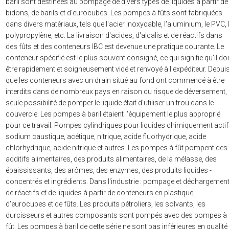
baril sont destinées au pompage de divers types de liquides à partir de
bidons, de barils et d'eurocubes. Les pompes à fûts sont fabriquées
dans divers matériaux, tels que l'acier inoxydable, l'aluminium, le PVC, 
polypropylène, etc. La livraison d'acides, d'alcalis et de réactifs dans
des fûts et des conteneurs IBC est devenue une pratique courante. Le
conteneur spécifié est le plus souvent consigné, ce qui signifie qu'il doi
être rapidement et soigneusement vidé et renvoyé à l'expéditeur. Depui
que les conteneurs avec un drain situé au fond ont commencé à être
interdits dans de nombreux pays en raison du risque de déversement, 
seule possibilité de pomper le liquide était d'utiliser un trou dans le
couvercle. Les pompes à baril étaient l'équipement le plus approprié
pour ce travail. Pompes cylindriques pour liquides chimiquement acti
sodium caustique, acétique, nitrique, acide fluorhydrique, acide
chlorhydrique, acide nitrique et autres. Les pompes à fût pompent des
additifs alimentaires, des produits alimentaires, de la mélasse, des
épaississants, des arômes, des enzymes, des produits liquides -
concentrés et ingrédients. Dans l'industrie : pompage et déchargemen
de réactifs et de liquides à partir de conteneurs en plastique,
d'eurocubes et de fûts. Les produits pétroliers, les solvants, les
durcisseurs et autres composants sont pompés avec des pompes à
fût. Les pompes à baril de cette série ne sont pas inférieures en qualité 