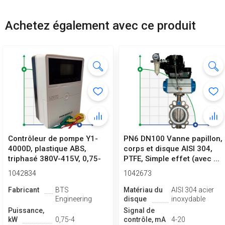
Achetez également avec ce produit
Contrôleur de pompe Y1-
PN6 DN100 Vanne papillon,
4000D, plastique ABS,
corps et disque AISI 304,
triphasé 380V-415V, 0,75-
PTFE, Simple effet (avec ...
4kW
1042834
1042673
Fabricant
BTS
Matériau du
AISI 304 acier
Engineering
disque
inoxydable
Puissance,
Signal de
kW
0,75-4
contrôle, mA
4-20