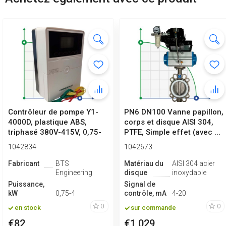
Contrôleur de pompe Y1-
PN6 DN100 Vanne papillon,
4000D, plastique ABS,
corps et disque AISI 304,
triphasé 380V-415V, 0,75-
PTFE, Simple effet (avec ...
4kW
1042834
1042673
Fabricant
BTS
Matériau du
AISI 304 acier
Engineering
disque
inoxydable
Puissance,
Signal de
kW
0,75-4
contrôle, mA
4-20
0
0
en stock
sur commande
€82
€1 029