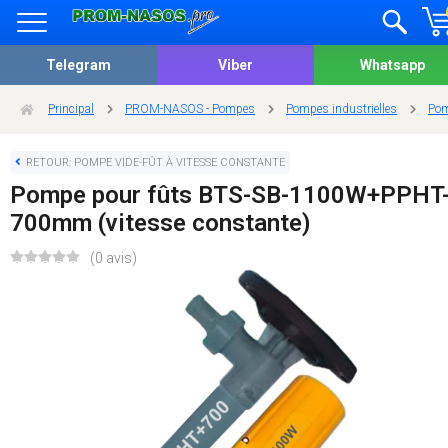
Telegram
Viber
Whatsapp
Principal
PROM-NASOS - Pompes
Pompes industrielles
Pom
RETOUR: POMPE VIDE-FÛT À VITESSE CONSTANTE
Pompe pour fûts BTS-SB-1100W+PPHT
700mm (vitesse constante)
(0 avis)