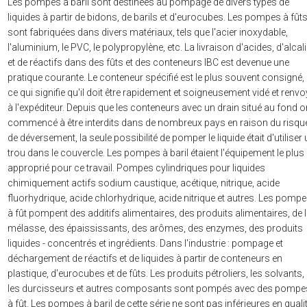
Les pompes à baril sont destinées au pompage de divers types de
liquides à partir de bidons, de barils et d'eurocubes. Les pompes à fût
sont fabriquées dans divers matériaux, tels que l'acier inoxydable,
l'aluminium, le PVC, le polypropylène, etc. La livraison d'acides, d'alcal
et de réactifs dans des fûts et des conteneurs IBC est devenue une
pratique courante. Le conteneur spécifié est le plus souvent consigné,
ce qui signifie qu'il doit être rapidement et soigneusement vidé et renv
à l'expéditeur. Depuis que les conteneurs avec un drain situé au fond o
commencé à être interdits dans de nombreux pays en raison du risqu
de déversement, la seule possibilité de pomper le liquide était d'utiliser
trou dans le couvercle. Les pompes à baril étaient l'équipement le plus
approprié pour ce travail. Pompes cylindriques pour liquides
chimiquement actifs sodium caustique, acétique, nitrique, acide
fluorhydrique, acide chlorhydrique, acide nitrique et autres. Les pomp
à fût pompent des additifs alimentaires, des produits alimentaires, de 
mélasse, des épaississants, des arômes, des enzymes, des produits
liquides - concentrés et ingrédients. Dans l'industrie : pompage et
déchargement de réactifs et de liquides à partir de conteneurs en
plastique, d'eurocubes et de fûts. Les produits pétroliers, les solvants,
les durcisseurs et autres composants sont pompés avec des pompe
à fût. Les pompes à baril de cette série ne sont pas inférieures en quali