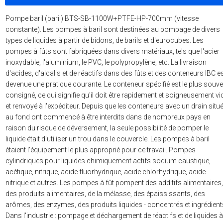
Pompe baril (baril) BTS-SB-1100W+PTFE-HP-700mm (vitesse
constante). Les pompes à baril sont destinées au pompage de divers
types de liquides à partir de bidons, de barils et d'eurocubes. Les
pompes à fûts sont fabriquées dans divers matériaux, tels que l'acier
inoxydable, l'aluminium, le PVC, le polypropylène, etc. La livraison
d'acides, d'alcalis et de réactifs dans des fûts et des conteneurs IBC e
devenue une pratique courante. Le conteneur spécifié est le plus souve
consigné, ce qui signifie qu'il doit être rapidement et soigneusement vi
et renvoyé à l'expéditeur. Depuis que les conteneurs avec un drain situ
au fond ont commencé à être interdits dans de nombreux pays en
raison du risque de déversement, la seule possibilité de pomper le
liquide était d'utiliser un trou dans le couvercle. Les pompes à baril
étaient l'équipement le plus approprié pour ce travail. Pompes
cylindriques pour liquides chimiquement actifs sodium caustique,
acétique, nitrique, acide fluorhydrique, acide chlorhydrique, acide
nitrique et autres. Les pompes à fût pompent des additifs alimentaires,
des produits alimentaires, de la mélasse, des épaississants, des
arômes, des enzymes, des produits liquides - concentrés et ingrédient
Dans l'industrie : pompage et déchargement de réactifs et de liquides à