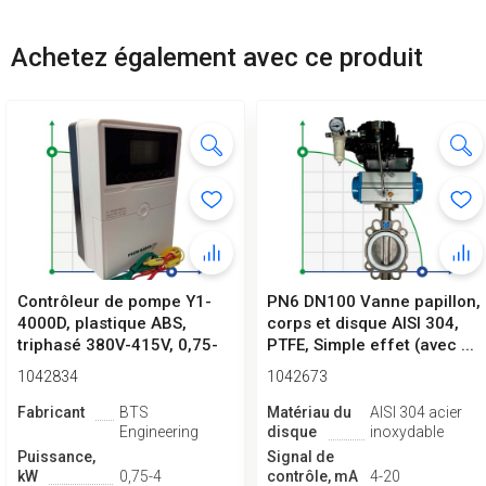
Achetez également avec ce produit
Contrôleur de pompe Y1-
PN6 DN100 Vanne papillon,
4000D, plastique ABS,
corps et disque AISI 304,
triphasé 380V-415V, 0,75-
PTFE, Simple effet (avec ...
4kW
1042834
1042673
Fabricant
BTS
Matériau du
AISI 304 acier
Engineering
disque
inoxydable
Puissance,
Signal de
kW
0,75-4
contrôle, mA
4-20