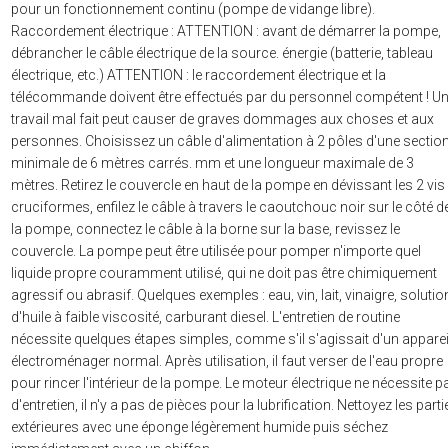
pour un fonctionnement continu (pompe de vidange libre).
Raccordement électrique : ATTENTION : avant de démarrer la pompe,
débrancher le câble électrique de la source. énergie (batterie, tableau
électrique, etc.) ATTENTION : le raccordement électrique et la
télécommande doivent être effectués par du personnel compétent ! U
travail mal fait peut causer de graves dommages aux choses et aux
personnes. Choisissez un câble d'alimentation à 2 pôles d'une sectio
minimale de 6 mètres carrés. mm et une longueur maximale de 3
mètres. Retirez le couvercle en haut de la pompe en dévissant les 2 vis
cruciformes, enfilez le câble à travers le caoutchouc noir sur le côté d
la pompe, connectez le câble à la borne sur la base, revissez le
couvercle. La pompe peut être utilisée pour pomper n'importe quel
liquide propre couramment utilisé, qui ne doit pas être chimiquement
agressif ou abrasif. Quelques exemples : eau, vin, lait, vinaigre, soluti
d'huile à faible viscosité, carburant diesel. L'entretien de routine
nécessite quelques étapes simples, comme s'il s'agissait d'un apparei
électroménager normal. Après utilisation, il faut verser de l'eau propre
pour rincer l'intérieur de la pompe. Le moteur électrique ne nécessite p
d'entretien, il n'y a pas de pièces pour la lubrification. Nettoyez les parti
extérieures avec une éponge légèrement humide puis séchez