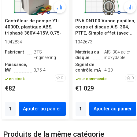
Contrôleur de pompe Y1-
PN6 DN100 Vanne papillon,
4000D, plastique ABS,
corps et disque AISI 304,
triphasé 380V-415V, 0,75-
PTFE, Simple effet (avec ...
4kW
1042834
1042673
Fabricant
BTS
Matériau du
AISI 304 acier
Engineering
disque
inoxydable
Puissance,
Signal de
kW
0,75-4
contrôle, mA
4-20
0
0
en stock
sur commande
€82
€1 029
Ajouter au panier
Ajouter au panier
Produits de la même catégorie