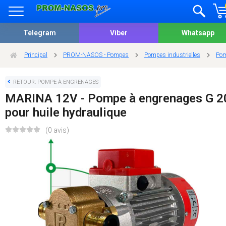
Telegram
Viber
Whatsapp
Principal
PROM-NASOS - Pompes
Pompes industrielles
Pom
RETOUR: POMPE À ENGRENAGES
MARINA 12V - Pompe à engrenages G 2
pour huile hydraulique
(0 avis)