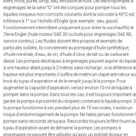
bière, moût, purée, sirop, eau, émulsion et huile. Les électropompes à
engrenages de la série "G" ont été conçues pour pomper tous les
liquides visqueux non corrosifs courants dont la viscosité à 40°C est
inférieure à 1° sur l'échelle d'Engler (par exemple : eau, gasoil.
Fonctionnement intermittent uniquement pour éviter la surchauffe) et
7ème Engler (huile moteur SAE 30 ou huile pour engrenages SAE 80,
service continu). Les fluides doivent être propres et exempts de
particules solides. Ils conviennent au pompage d'huile synthétique,
d'huile minérale, d'eau, de vin, d'huile d'olive, de lait ou de carburant
diesel. Les pompes électriques à engrenages peuvent aspirer du liquid
à une hauteur allant jusqu'à 2 mètres sans recharge ; si la différence d
hauteur est plus importante, il suffira de mettre un clapet anti-retour au
bout du tuyau d'aspiration et de le remplir jusqu'à la pompe. Pour
augmenter la capacité d'aspiration, versez environ 10 ml de liquide à
pomper dans la pompe. Dans tous les cas, il est toujours important d
garder la pompe à proximité du récipient contenant le liquide pompé. S
la pompe fonctionne à sec pendant plus de 10 secondes, il existe un
risque d'endommagement de la pompe. Ne faites jamais fonctionner 
pompe sans raccords de tuyaux. Raccordez toujours le filtre fourni a
tuyau d'aspiration avant de démarrer la pompe. Les pompes à
engrenages ne peuvent être utilisées qu'avec un pistolet doseur en