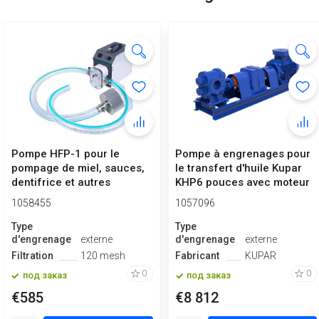
Pompe HFP-1 pour le
Pompe à engrenages pour
pompage de miel, sauces,
le transfert d'huile Kupar
dentifrice et autres
KHP6 pouces avec moteur
liquides tr...
30...
1058455
1057096
Type
Type
d'engrenage
externe
d'engrenage
externe
Filtration
120 mesh
Fabricant
KUPAR
0
0
под заказ
под заказ
€585
€8 812