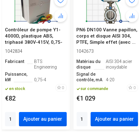
Contrôleur de pompe Y1-
PN6 DN100 Vanne papillon,
4000D, plastique ABS,
corps et disque AISI 304,
triphasé 380V-415V, 0,75-
PTFE, Simple effet (avec ...
4kW
1042834
1042673
Fabricant
BTS
Matériau du
AISI 304 acier
Engineering
disque
inoxydable
Puissance,
Signal de
kW
0,75-4
contrôle, mA
4-20
0
0
en stock
sur commande
€82
€1 029
Ajouter au panier
Ajouter au panier