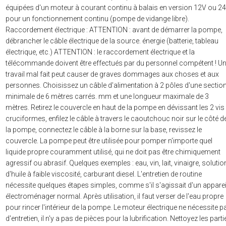
équipées d'un moteur à courant continu à balais en version 12V ou 2
pour un fonctionnement continu (pompe de vidange libre).
Raccordement électrique : ATTENTION : avant de démarrer la pompe,
débrancher le câble électrique de la source. énergie (batterie, tableau
électrique, etc.) ATTENTION : le raccordement électrique et la
télécommande doivent être effectués par du personnel compétent ! U
travail mal fait peut causer de graves dommages aux choses et aux
personnes. Choisissez un câble d'alimentation à 2 pôles d'une sectio
minimale de 6 mètres carrés. mm et une longueur maximale de 3
mètres. Retirez le couvercle en haut de la pompe en dévissant les 2 vis
cruciformes, enfilez le câble à travers le caoutchouc noir sur le côté d
la pompe, connectez le câble à la borne sur la base, revissez le
couvercle. La pompe peut être utilisée pour pomper n'importe quel
liquide propre couramment utilisé, qui ne doit pas être chimiquement
agressif ou abrasif. Quelques exemples : eau, vin, lait, vinaigre, soluti
d'huile à faible viscosité, carburant diesel. L'entretien de routine
nécessite quelques étapes simples, comme s'il s'agissait d'un apparei
électroménager normal. Après utilisation, il faut verser de l'eau propre
pour rincer l'intérieur de la pompe. Le moteur électrique ne nécessite p
d'entretien, il n'y a pas de pièces pour la lubrification. Nettoyez les parti