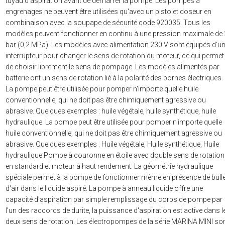
tuyau d'aspiration avant de démarrer la pompe. Les pompes à
engrenages ne peuvent être utilisées qu'avec un pistolet doseur en
combinaison avec la soupape de sécurité code 920035. Tous les
modèles peuvent fonctionner en continu à une pression maximale de 
bar (0,2 MPa). Les modèles avec alimentation 230 V sont équipés d'u
interrupteur pour changer le sens de rotation du moteur, ce qui permet
de choisir librement le sens de pompage. Les modèles alimentés par
batterie ont un sens de rotation lié à la polarité des bornes électriques.
La pompe peut être utilisée pour pomper n'importe quelle huile
conventionnelle, qui ne doit pas être chimiquement agressive ou
abrasive. Quelques exemples : huile végétale, huile synthétique, huile
hydraulique. La pompe peut être utilisée pour pomper n'importe quelle
huile conventionnelle, qui ne doit pas être chimiquement agressive ou
abrasive. Quelques exemples : Huile végétale, Huile synthétique, Huile
hydraulique Pompe à couronne en étoile avec double sens de rotation
en standard et moteur à haut rendement. La géométrie hydraulique
spéciale permet à la pompe de fonctionner même en présence de bull
d'air dans le liquide aspiré. La pompe à anneau liquide offre une
capacité d'aspiration par simple remplissage du corps de pompe par
l'un des raccords de durite, la puissance d'aspiration est active dans l
deux sens de rotation. Les électropompes de la série MARINA MINI so