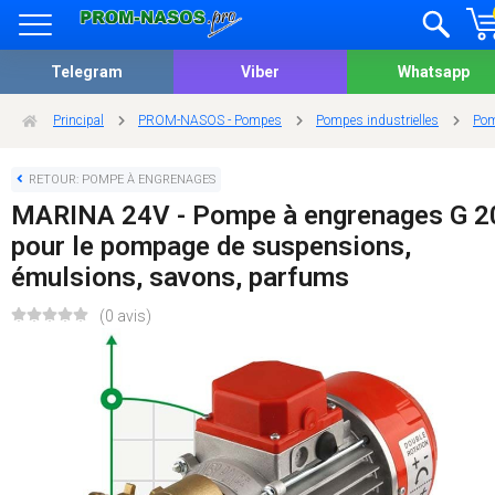
Telegram
Viber
Whatsapp
Principal
PROM-NASOS - Pompes
Pompes industrielles
Pom
RETOUR: POMPE À ENGRENAGES
MARINA 24V - Pompe à engrenages G 2
pour le pompage de suspensions,
émulsions, savons, parfums
(0 avis)