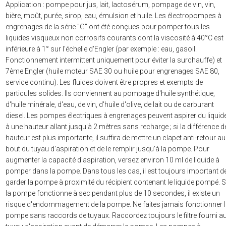
Application : pompe pour jus, lait, lactosérum, pompage de vin, vin,
bière, moût, purée, sirop, eau, émulsion et huile. Les électropompes à
engrenages de la série "G" ont été conçues pour pomper tous les
liquides visqueux non corrosifs courants dont la viscosité à 40°C est
inférieure à 1° sur l'échelle d'Engler (par exemple : eau, gasoil.
Fonctionnement intermittent uniquement pour éviter la surchauffe) et
7ème Engler (huile moteur SAE 30 ou huile pour engrenages SAE 80,
service continu). Les fluides doivent être propres et exempts de
particules solides. Ils conviennent au pompage d'huile synthétique,
d'huile minérale, d'eau, de vin, d'huile d'olive, de lait ou de carburant
diesel. Les pompes électriques à engrenages peuvent aspirer du liquid
à une hauteur allant jusqu'à 2 mètres sans recharge ; si la différence d
hauteur est plus importante, il suffira de mettre un clapet anti-retour au
bout du tuyau d'aspiration et de le remplir jusqu'à la pompe. Pour
augmenter la capacité d'aspiration, versez environ 10 ml de liquide à
pomper dans la pompe. Dans tous les cas, il est toujours important d
garder la pompe à proximité du récipient contenant le liquide pompé. S
la pompe fonctionne à sec pendant plus de 10 secondes, il existe un
risque d'endommagement de la pompe. Ne faites jamais fonctionner 
pompe sans raccords de tuyaux. Raccordez toujours le filtre fourni a