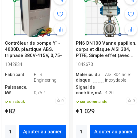
Contrôleur de pompe Y1-
PN6 DN100 Vanne papillon,
4000D, plastique ABS,
corps et disque AISI 304,
triphasé 380V-415V, 0,75-
PTFE, Simple effet (avec ...
4kW
1042834
1042673
Fabricant
BTS
Matériau du
AISI 304 acier
Engineering
disque
inoxydable
Puissance,
Signal de
kW
0,75-4
contrôle, mA
4-20
0
0
en stock
sur commande
€82
€1 029
Ajouter au panier
Ajouter au panier