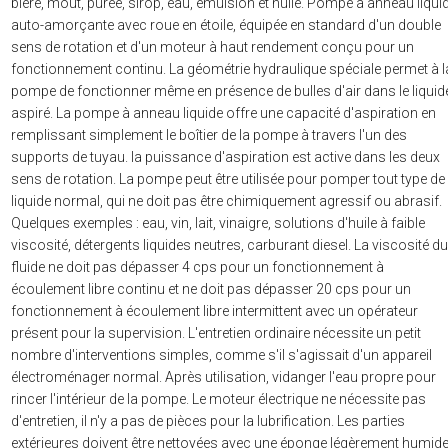
bière, moût, purée, sirop, eau, émulsion et huile. Pompe à anneau liqui
auto-amorçante avec roue en étoile, équipée en standard d'un double
sens de rotation et d'un moteur à haut rendement conçu pour un
fonctionnement continu. La géométrie hydraulique spéciale permet à l
pompe de fonctionner même en présence de bulles d'air dans le liquid
aspiré. La pompe à anneau liquide offre une capacité d'aspiration en
remplissant simplement le boîtier de la pompe à travers l'un des
supports de tuyau. la puissance d'aspiration est active dans les deux
sens de rotation. La pompe peut être utilisée pour pomper tout type de
liquide normal, qui ne doit pas être chimiquement agressif ou abrasif.
Quelques exemples : eau, vin, lait, vinaigre, solutions d'huile à faible
viscosité, détergents liquides neutres, carburant diesel. La viscosité du
fluide ne doit pas dépasser 4 cps pour un fonctionnement à
écoulement libre continu et ne doit pas dépasser 20 cps pour un
fonctionnement à écoulement libre intermittent avec un opérateur
présent pour la supervision. L'entretien ordinaire nécessite un petit
nombre d'interventions simples, comme s'il s'agissait d'un appareil
électroménager normal. Après utilisation, vidanger l'eau propre pour
rincer l'intérieur de la pompe. Le moteur électrique ne nécessite pas
d'entretien, il n'y a pas de pièces pour la lubrification. Les parties
extérieures doivent être nettoyées avec une éponge légèrement humid