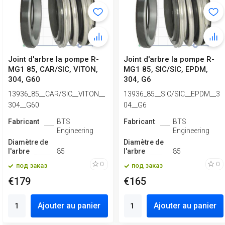
Joint d'arbre la pompe R-
Joint d'arbre la pompe R-
MG1 85, CAR/SIC, VITON,
MG1 85, SIC/SIC, EPDM,
304, G60
304, G6
13936_85__CAR/SIC__VITON__
13936_85__SIC/SIC__EPDM__3
304__G60
04__G6
Fabricant
BTS
Fabricant
BTS
Engineering
Engineering
Diamètre de
Diamètre de
l'arbre
85
l'arbre
85
0
0
под заказ
под заказ
€179
€165
Ajouter au panier
Ajouter au panier