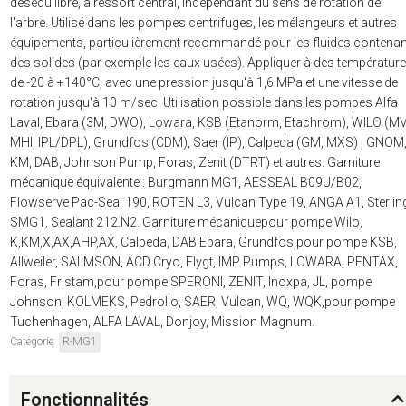
déséquilibré, à ressort central, indépendant du sens de rotation de
l'arbre. Utilisé dans les pompes centrifuges, les mélangeurs et autres
équipements, particulièrement recommandé pour les fluides contenan
des solides (par exemple les eaux usées). Appliquer à des températur
de -20 à +140°C, avec une pression jusqu'à 1,6 MPa et une vitesse de
rotation jusqu'à 10 m/sec. Utilisation possible dans les pompes Alfa
Laval, Ebara (3M, DWO), Lowara, KSB (Etanorm, Etachrom), WILO (MV
MHI, IPL/DPL), Grundfos (CDM), Saer (IP), Calpeda (GM, MXS) , GNOM
KM, DAB, Johnson Pump, Foras, Zenit (DTRT) et autres. Garniture
mécanique équivalente : Burgmann MG1, AESSEAL B09U/B02,
Flowserve Pac-Seal 190, ROTEN L3, Vulcan Type 19, ANGA A1, Sterlin
SMG1, Sealant 212.N2. Garniture mécaniquepour pompe Wilo,
K,KM,X,AX,AHP,AX, Calpeda, DAB,Ebara, Grundfos,pour pompe KSB,
Allweiler, SALMSON, ACD Cryo, Flygt, IMP Pumps, LOWARA, PENTAX,
Foras, Fristam,pour pompe SPERONI, ZENIT, Inoxpa, JL, pompe
Johnson, KOLMEKS, Pedrollo, SAER, Vulcan, WQ, WQK,pour pompe
Tuchenhagen, ALFA LAVAL, Donjoy, Mission Magnum.
Catégorie:
R-MG1
Fonctionnalités