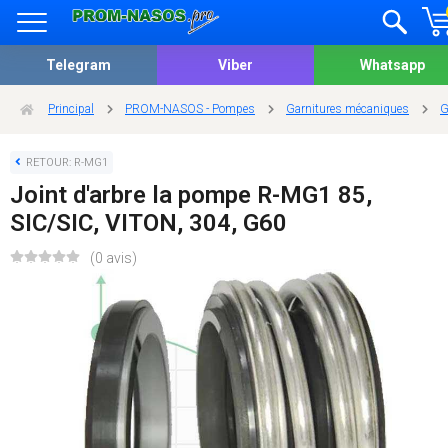
Telegram
Viber
Whatsapp
Principal
PROM-NASOS - Pompes
Garnitures mécaniques
G
RETOUR: R-MG1
Joint d'arbre la pompe R-MG1 85,
SIC/SIC, VITON, 304, G60
(0 avis)