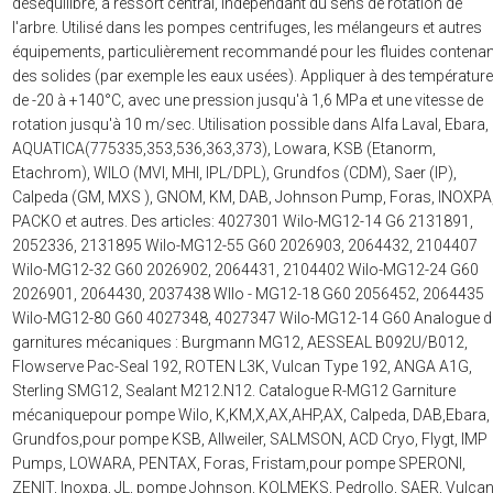
déséquilibré, à ressort central, indépendant du sens de rotation de
l'arbre. Utilisé dans les pompes centrifuges, les mélangeurs et autres
équipements, particulièrement recommandé pour les fluides contenan
des solides (par exemple les eaux usées). Appliquer à des températur
de -20 à +140°C, avec une pression jusqu'à 1,6 MPa et une vitesse de
rotation jusqu'à 10 m/sec. Utilisation possible dans Alfa Laval, Ebara,
AQUATICA(775335,353,536,363,373), Lowara, KSB (Etanorm,
Etachrom), WILO (MVI, MHI, IPL/DPL), Grundfos (CDM), Saer (IP),
Calpeda (GM, MXS ), GNOM, KM, DAB, Johnson Pump, Foras, INOXPA
PACKO et autres. Des articles: 4027301 Wilo-MG12-14 G6 2131891,
2052336, 2131895 Wilo-MG12-55 G60 2026903, 2064432, 2104407
Wilo-MG12-32 G60 2026902, 2064431, 2104402 Wilo-MG12-24 G60
2026901, 2064430, 2037438 WIlo - MG12-18 G60 2056452, 2064435
Wilo-MG12-80 G60 4027348, 4027347 Wilo-MG12-14 G60 Analogue d
garnitures mécaniques : Burgmann MG12, AESSEAL B092U/B012,
Flowserve Pac-Seal 192, ROTEN L3K, Vulcan Type 192, ANGA A1G,
Sterling SMG12, Sealant M212.N12. Catalogue R-MG12 Garniture
mécaniquepour pompe Wilo, K,KM,X,AX,AHP,AX, Calpeda, DAB,Ebara,
Grundfos,pour pompe KSB, Allweiler, SALMSON, ACD Cryo, Flygt, IMP
Pumps, LOWARA, PENTAX, Foras, Fristam,pour pompe SPERONI,
ZENIT, Inoxpa, JL, pompe Johnson, KOLMEKS, Pedrollo, SAER, Vulcan