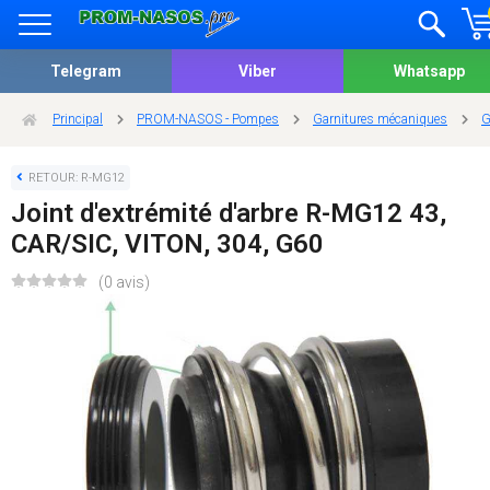
Telegram
Viber
Whatsapp
Principal
PROM-NASOS - Pompes
Garnitures mécaniques
G
RETOUR: R-MG12
Joint d'extrémité d'arbre R-MG12 43,
CAR/SIC, VITON, 304, G60
(0 avis)