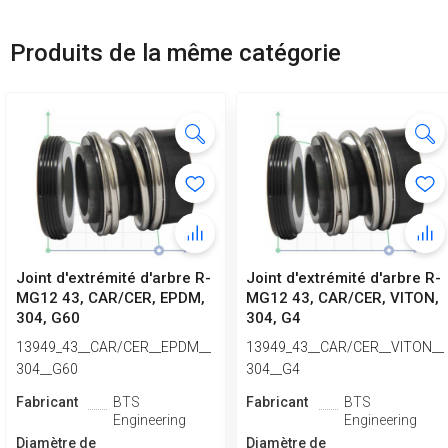
Produits de la même catégorie
Joint d'extrémité d'arbre R-
Joint d'extrémité d'arbre R-
MG12 43, CAR/CER, EPDM,
MG12 43, CAR/CER, VITON,
304, G60
304, G4
13949_43__CAR/CER__EPDM__
13949_43__CAR/CER__VITON__
304__G60
304__G4
Fabricant
BTS
Fabricant
BTS
Engineering
Engineering
Diamètre de
Diamètre de