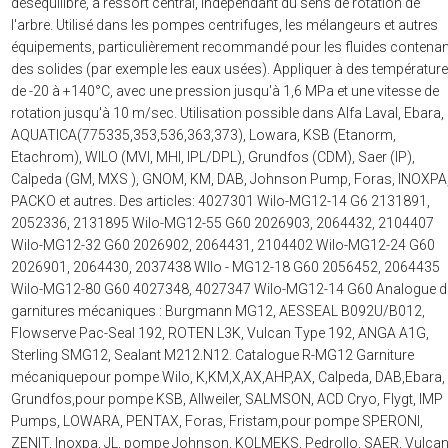
déséquilibré, à ressort central, indépendant du sens de rotation de
l'arbre. Utilisé dans les pompes centrifuges, les mélangeurs et autres
équipements, particulièrement recommandé pour les fluides contenan
des solides (par exemple les eaux usées). Appliquer à des températur
de -20 à +140°C, avec une pression jusqu'à 1,6 MPa et une vitesse de
rotation jusqu'à 10 m/sec. Utilisation possible dans Alfa Laval, Ebara,
AQUATICA(775335,353,536,363,373), Lowara, KSB (Etanorm,
Etachrom), WILO (MVI, MHI, IPL/DPL), Grundfos (CDM), Saer (IP),
Calpeda (GM, MXS ), GNOM, KM, DAB, Johnson Pump, Foras, INOXPA
PACKO et autres. Des articles: 4027301 Wilo-MG12-14 G6 2131891,
2052336, 2131895 Wilo-MG12-55 G60 2026903, 2064432, 2104407
Wilo-MG12-32 G60 2026902, 2064431, 2104402 Wilo-MG12-24 G60
2026901, 2064430, 2037438 WIlo - MG12-18 G60 2056452, 2064435
Wilo-MG12-80 G60 4027348, 4027347 Wilo-MG12-14 G60 Analogue d
garnitures mécaniques : Burgmann MG12, AESSEAL B092U/B012,
Flowserve Pac-Seal 192, ROTEN L3K, Vulcan Type 192, ANGA A1G,
Sterling SMG12, Sealant M212.N12. Catalogue R-MG12 Garniture
mécaniquepour pompe Wilo, K,KM,X,AX,AHP,AX, Calpeda, DAB,Ebara,
Grundfos,pour pompe KSB, Allweiler, SALMSON, ACD Cryo, Flygt, IMP
Pumps, LOWARA, PENTAX, Foras, Fristam,pour pompe SPERONI,
ZENIT, Inoxpa, JL, pompe Johnson, KOLMEKS, Pedrollo, SAER, Vulcan