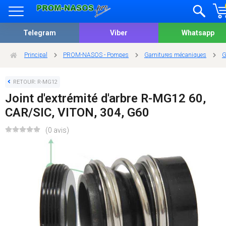
Telegram
Viber
Whatsapp
Principal
PROM-NASOS - Pompes
Garnitures mécaniques
G
RETOUR: R-MG12
Joint d'extrémité d'arbre R-MG12 60,
CAR/SIC, VITON, 304, G60
(0 avis)