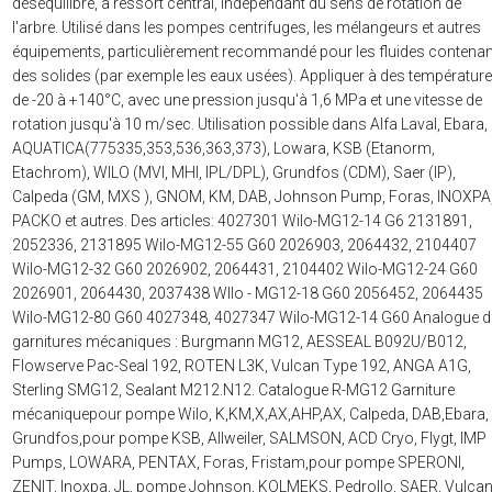
déséquilibré, à ressort central, indépendant du sens de rotation de
l'arbre. Utilisé dans les pompes centrifuges, les mélangeurs et autres
équipements, particulièrement recommandé pour les fluides contenan
des solides (par exemple les eaux usées). Appliquer à des températur
de -20 à +140°C, avec une pression jusqu'à 1,6 MPa et une vitesse de
rotation jusqu'à 10 m/sec. Utilisation possible dans Alfa Laval, Ebara,
AQUATICA(775335,353,536,363,373), Lowara, KSB (Etanorm,
Etachrom), WILO (MVI, MHI, IPL/DPL), Grundfos (CDM), Saer (IP),
Calpeda (GM, MXS ), GNOM, KM, DAB, Johnson Pump, Foras, INOXPA
PACKO et autres. Des articles: 4027301 Wilo-MG12-14 G6 2131891,
2052336, 2131895 Wilo-MG12-55 G60 2026903, 2064432, 2104407
Wilo-MG12-32 G60 2026902, 2064431, 2104402 Wilo-MG12-24 G60
2026901, 2064430, 2037438 WIlo - MG12-18 G60 2056452, 2064435
Wilo-MG12-80 G60 4027348, 4027347 Wilo-MG12-14 G60 Analogue d
garnitures mécaniques : Burgmann MG12, AESSEAL B092U/B012,
Flowserve Pac-Seal 192, ROTEN L3K, Vulcan Type 192, ANGA A1G,
Sterling SMG12, Sealant M212.N12. Catalogue R-MG12 Garniture
mécaniquepour pompe Wilo, K,KM,X,AX,AHP,AX, Calpeda, DAB,Ebara,
Grundfos,pour pompe KSB, Allweiler, SALMSON, ACD Cryo, Flygt, IMP
Pumps, LOWARA, PENTAX, Foras, Fristam,pour pompe SPERONI,
ZENIT, Inoxpa, JL, pompe Johnson, KOLMEKS, Pedrollo, SAER, Vulcan