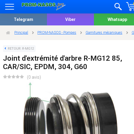
Telegram
Viber
Whatsapp
Principal
PROM-NASOS - Pompes
Garnitures mécaniques
G
RETOUR: R-MG12
Joint d'extrémité d'arbre R-MG12 85,
CAR/SIC, EPDM, 304, G60
(0 avis)