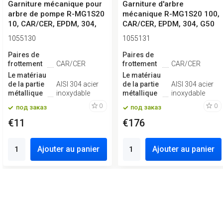
Garniture mécanique pour
Garniture d'arbre
arbre de pompe R-MG1S20
mécanique R-MG1S20 100,
10, CAR/CER, EPDM, 304,
CAR/CER, EPDM, 304, G50
type...
1055130
1055131
Paires de
Paires de
frottement
CAR/CER
frottement
CAR/CER
Le matériau
Le matériau
de la partie
AISI 304 acier
de la partie
AISI 304 acier
métallique
inoxydable
métallique
inoxydable
0
0
под заказ
под заказ
€11
€176
Ajouter au panier
Ajouter au panier