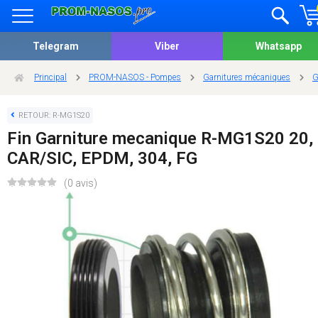
Telegram
Viber
Whatsapp
Principal
PROM-NASOS - Pompes
Garnitures mécaniques
G
RETOUR: R-MG1S20
Fin Garniture mecanique R-MG1S20 20,
CAR/SIC, EPDM, 304, FG
(0 avis)