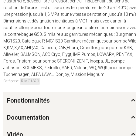
élastomère, déséquilibré, à ressort central, indépendant du sens de
rotation de l'arbre. Il est utilisé à des températures de -20 à +140°C, av
une pression jusqu'à 1,6 MPa et une vitesse de rotation jusqu'à 10 m/
Dimensions et désignation identiques à MG1, mais avec canon à
soufflet allongé pour fournir une longueur totale en combinaison ave
la contre-bague G50. Similaire aux garnitures mécaniques : Burgmann
MG1S20. Catalogue R-MG1S20 Garniture mécaniquepour pompe Wilo
K,KM,X,AX,AHP,AX, Calpeda, DAB,Ebara, Grundfos,pour pompe KSB,
Allweiler, SALMSON, ACD Cryo, Flygt, IMP Pumps, LOWARA, PENTAX,
Foras, Fristam,pour pompe SPERONI, ZENIT, Inoxpa, JL, pompe
Johnson, KOLMEKS, Pedrollo, SAER, Vulcan, WQ, WQK,pour pompe
Tuchenhagen, ALFA LAVAL, Donjoy, Mission Magnum.
Catégorie:
R-MG1S20
Fonctionnalités
Documentation
Vidéo