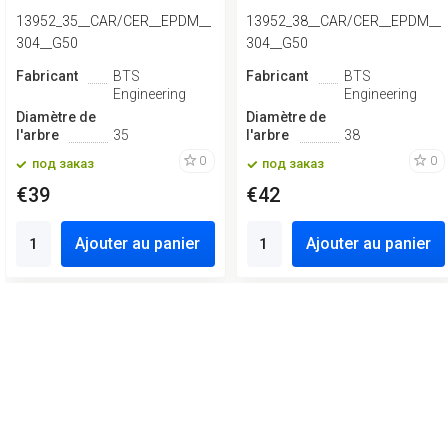
13952_35__CAR/CER__EPDM__
13952_38__CAR/CER__EPDM__
304__G50
304__G50
Fabricant
BTS
Fabricant
BTS
Engineering
Engineering
Diamètre de
Diamètre de
l'arbre
35
l'arbre
38
0
0
под заказ
под заказ
€39
€42
Ajouter au panier
Ajouter au panier