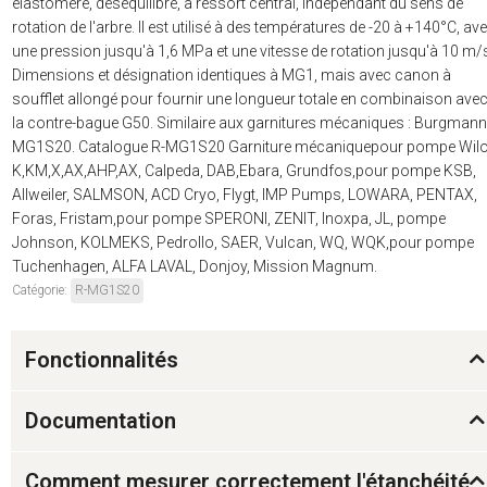
élastomère, déséquilibré, à ressort central, indépendant du sens de
rotation de l'arbre. Il est utilisé à des températures de -20 à +140°C, av
une pression jusqu'à 1,6 MPa et une vitesse de rotation jusqu'à 10 m/
Dimensions et désignation identiques à MG1, mais avec canon à
soufflet allongé pour fournir une longueur totale en combinaison ave
la contre-bague G50. Similaire aux garnitures mécaniques : Burgmann
MG1S20. Catalogue R-MG1S20 Garniture mécaniquepour pompe Wilo
K,KM,X,AX,AHP,AX, Calpeda, DAB,Ebara, Grundfos,pour pompe KSB,
Allweiler, SALMSON, ACD Cryo, Flygt, IMP Pumps, LOWARA, PENTAX,
Foras, Fristam,pour pompe SPERONI, ZENIT, Inoxpa, JL, pompe
Johnson, KOLMEKS, Pedrollo, SAER, Vulcan, WQ, WQK,pour pompe
Tuchenhagen, ALFA LAVAL, Donjoy, Mission Magnum.
Catégorie:
R-MG1S20
Fonctionnalités
Documentation
Comment mesurer correctement l'étanchéité