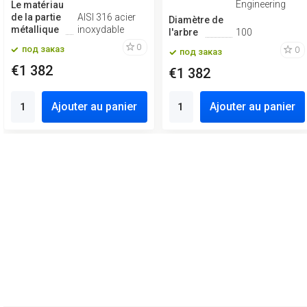
Engineering
Le matériau
de la partie
AISI 316 acier
Diamètre de
métallique
inoxydable
l'arbre
100
0
под заказ
0
под заказ
€1 382
€1 382
Ajouter au panier
Ajouter au panier