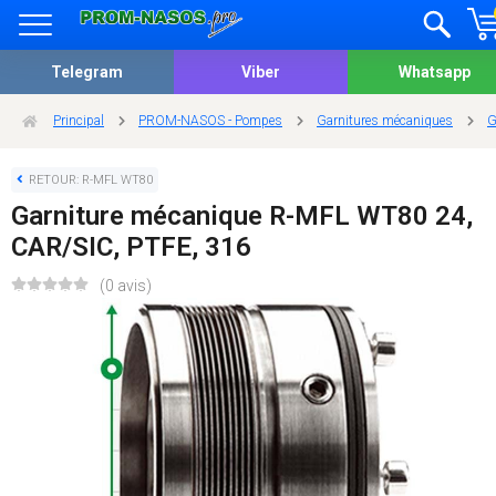
Telegram
Viber
Whatsapp
Principal
PROM-NASOS - Pompes
Garnitures mécaniques
G
RETOUR: R-MFL WT80
Garniture mécanique R-MFL WT80 24,
CAR/SIC, PTFE, 316
(0 avis)