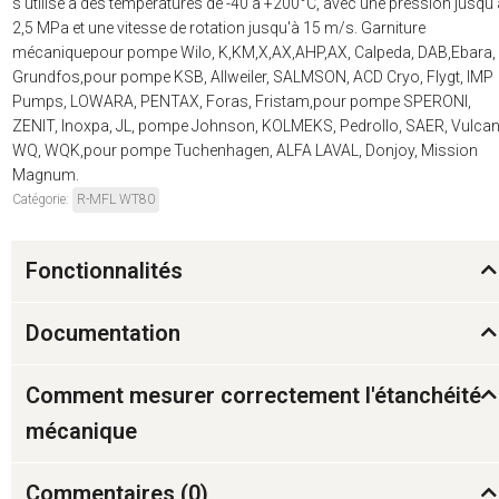
s'utilise à des températures de -40 à +200°C, avec une pression jusqu'
2,5 MPa et une vitesse de rotation jusqu'à 15 m/s. Garniture
mécaniquepour pompe Wilo, K,KM,X,AX,AHP,AX, Calpeda, DAB,Ebara,
Grundfos,pour pompe KSB, Allweiler, SALMSON, ACD Cryo, Flygt, IMP
Pumps, LOWARA, PENTAX, Foras, Fristam,pour pompe SPERONI,
ZENIT, Inoxpa, JL, pompe Johnson, KOLMEKS, Pedrollo, SAER, Vulcan
WQ, WQK,pour pompe Tuchenhagen, ALFA LAVAL, Donjoy, Mission
Magnum.
Catégorie:
R-MFL WT80
Fonctionnalités
Documentation
Comment mesurer correctement l'étanchéité
mécanique
Commentaires (
0
)