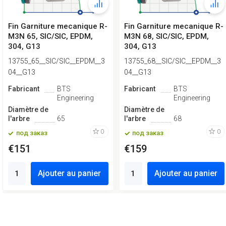
Fin Garniture mecanique R-
Fin Garniture mecanique R-
M3N 65, SIC/SIC, EPDM,
M3N 68, SIC/SIC, EPDM,
304, G13
304, G13
13755_65__SIC/SIC__EPDM__3
13755_68__SIC/SIC__EPDM__3
04__G13
04__G13
Fabricant
BTS
Fabricant
BTS
Engineering
Engineering
Diamètre de
Diamètre de
l'arbre
65
l'arbre
68
0
0
под заказ
под заказ
€151
€159
Ajouter au panier
Ajouter au panier