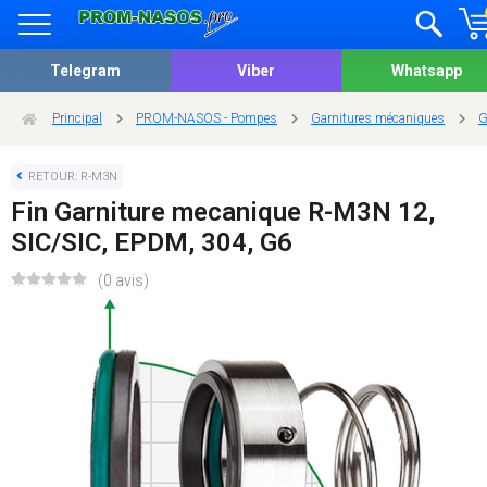
Telegram
Viber
Whatsapp
Principal
PROM-NASOS - Pompes
Garnitures mécaniques
G
RETOUR: R-M3N
Fin Garniture mecanique R-M3N 12,
SIC/SIC, EPDM, 304, G6
(0 avis)