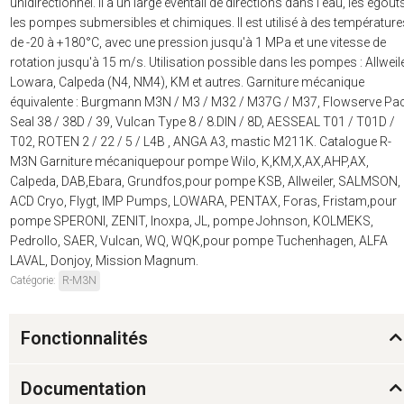
unidirectionnel. Il a un large éventail de directions dans l'eau, les égout
les pompes submersibles et chimiques. Il est utilisé à des température
de -20 à +180°C, avec une pression jusqu'à 1 MPa et une vitesse de
rotation jusqu'à 15 m/s. Utilisation possible dans les pompes : Allweile
Lowara, Calpeda (N4, NM4), KM et autres. Garniture mécanique
équivalente : Burgmann M3N / M3 / M32 / M37G / M37, Flowserve Pa
Seal 38 / 38D / 39, Vulcan Type 8 / 8.DIN / 8D, AESSEAL T01 / T01D /
T02, ROTEN 2 / 22 / 5 / L4B , ANGA A3, mastic M211K. Catalogue R-
M3N Garniture mécaniquepour pompe Wilo, K,KM,X,AX,AHP,AX,
Calpeda, DAB,Ebara, Grundfos,pour pompe KSB, Allweiler, SALMSON,
ACD Cryo, Flygt, IMP Pumps, LOWARA, PENTAX, Foras, Fristam,pour
pompe SPERONI, ZENIT, Inoxpa, JL, pompe Johnson, KOLMEKS,
Pedrollo, SAER, Vulcan, WQ, WQK,pour pompe Tuchenhagen, ALFA
LAVAL, Donjoy, Mission Magnum.
Catégorie:
R-M3N
Fonctionnalités
Documentation