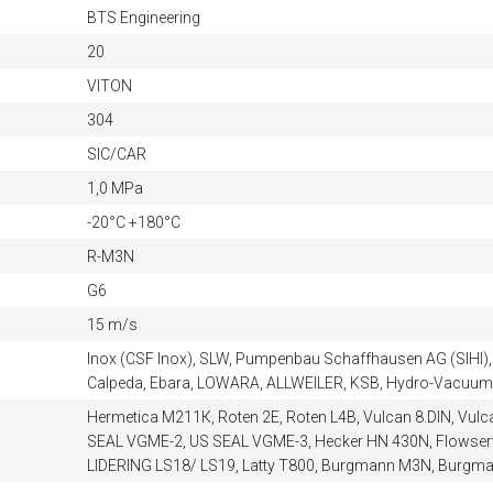
BTS Engineering
20
VITON
304
SIC/CAR
1,0 MPa
-20°C +180°C
R-M3N
G6
15 m/s
Inox (CSF Inox), SLW, Pumpenbau Schaffhausen AG (SIHI), 
Calpeda, Ebara, LOWARA, ALLWEILER, KSB, Hydro-Vacuum 
Hermetica М211К, Roten 2E, Roten L4B, Vulcan 8.DIN, Vu
SEAL VGME-2, US SEAL VGME-3, Hecker HN 430N, Flowserve
LIDERING LS18/ LS19, Latty T800, Burgmann M3N, Burgm