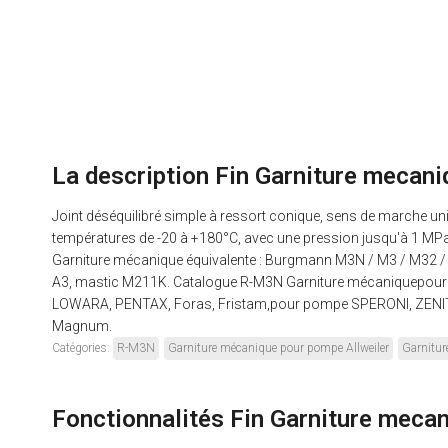
La description Fin Garniture mecan
Joint déséquilibré simple à ressort conique, sens de marche unidi
températures de -20 à +180°C, avec une pression jusqu'à 1 MPa e
Garniture mécanique équivalente : Burgmann M3N / M3 / M32 / M
A3, mastic M211K. Catalogue R-M3N Garniture mécaniquepour 
LOWARA, PENTAX, Foras, Fristam,pour pompe SPERONI, ZENIT,
Magnum.
Catégories:
R-M3N
Garniture mécanique pour pompe Allweiler
Garnitur
Fonctionnalités Fin Garniture meca