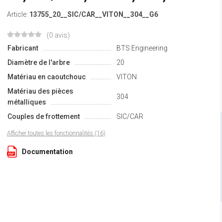
Article:
13755_20__SIC/CAR__VITON__304__G6
(0 avis)
Fabricant
BTS Engineering
Diamètre de l'arbre
20
Matériau en caoutchouc
VITON
Matériau des pièces
304
métalliques
Couples de frottement
SIC/CAR
Afficher toutes les fonctionnalités (16)
Documentation