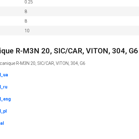
0.25
8
8
10
ique R-M3N 20, SIC/CAR, VITON, 304, G6
 mecanique R-M3N 20, SIC/CAR, VITON, 304, G6
l_ua
l_ru
l_eng
l_pl
al