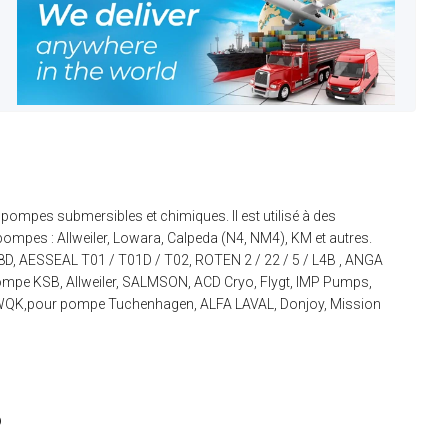
s pompes submersibles et chimiques. Il est utilisé à des
pompes : Allweiler, Lowara, Calpeda (N4, NM4), KM et autres.
8D, AESSEAL T01 / T01D / T02, ROTEN 2 / 22 / 5 / L4B , ANGA
mpe KSB, Allweiler, SALMSON, ACD Cryo, Flygt, IMP Pumps,
 WQK,pour pompe Tuchenhagen, ALFA LAVAL, Donjoy, Mission
6