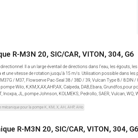
ique R-M3N 20, SIC/CAR, VITON, 304, G6
rectionnel. Il a un large éventail de directions dans l'eau, les égouts, le
t une vitesse de rotation jusqu'à 15 m/s. Utilisation possible dans les 
37G / M37, Flowserve Pac-Seal 38 / 38D / 39, Vulcan Type 8 / 8.DIN / 
pompe Wilo, K,KM,X,AX,AHP,AX, Calpeda, DAB,Ebara, Grundfos,pour po
 Inoxpa, JL, pompe Johnson, KOLMEKS, Pedrollo, SAER, Vulcan, WQ,
e mécanique pour la pompe K, KM, X, AH, AHP, AHo
nique R-M3N 20, SIC/CAR, VITON, 304, G