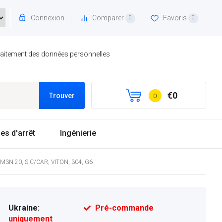
Connexion
Comparer
Favoris
0
0
traitement des données personnelles
€0
Trouver
0
es d'arrêt
Ingénierie
R-M3N 20, SIC/CAR, VITON, 304, G6
Ukraine:
Pré-commande
uniquement